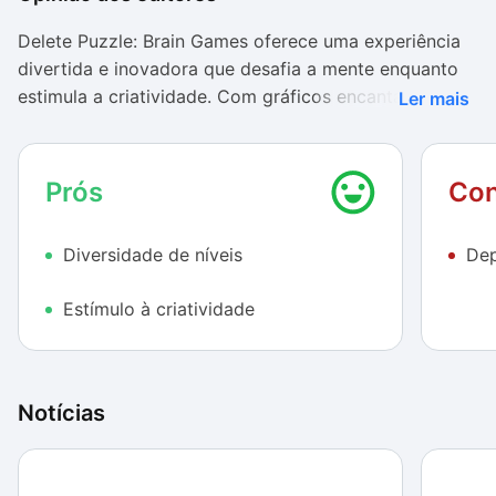
Delete Puzzle: Brain Games oferece uma experiência
divertida e inovadora que desafia a mente enquanto
estimula a criatividade. Com gráficos encantadores e
Ler mais
uma mecânica de jogo única, é uma excelente opção
para jogadores de todas as idades. No entanto, a
potencial repetitividade e a dependência de anúncios
Prós
Con
podem ser pontos negativos para alguns usuários. No
geral, é um jogo recomendado para quem busca um
Diversidade de níveis
Dep
passatempo mentalmente estimulante e visualmente
agradável.
Estímulo à criatividade
Notícias