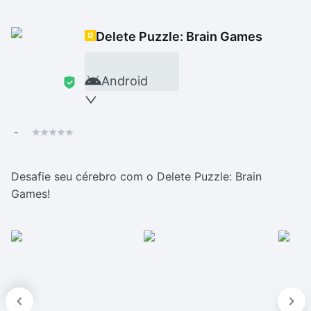
Drivers
Outros
Delete Puzzle: Brain Games
Ver mais categori
Ver mais categori
Android
-
Desafie seu cérebro com o Delete Puzzle: Brain
Games!