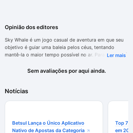
Opinião dos editores
Sky Whale é um jogo casual de aventura em que seu
objetivo é guiar uma baleia pelos céus, tentando
mantê-la o maior tempo possível no ar. Para isso, será
Ler mais
preciso capturar donuts que concedem o poder de
quicar e ir mais longe.
Sem avaliações por aqui ainda.
O game tem uma semelhança relativa com Whale Trail
Frenzy, como o fato de usar uma baleia que voa como
Notícias
personagem. Além disso, você deverá mantê-la o
maior tempo possível no ar, algo muito parecido entre
os dois jogos.
Betsul Lança o Único Aplicativo
Top 7 m
Capture doces para continuar voando
Nativo de Apostas da Categoria
em 202