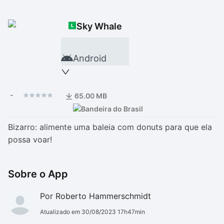
Drivers
Outros
Sky Whale
Ver mais categori
Ver mais categori
Android
-
65.00 MB
Bizarro: alimente uma baleia com donuts para que ela
possa voar!
Sobre o App
Por Roberto Hammerschmidt
Atualizado em 30/08/2023 17h47min