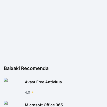
permitindo acessar as principais opções a um alcance
do seu dedo.
Sky Whale é um jogo com gráficos em 3D muito
bonitos e bem construídos, com personagens e
objetos bem desenhados e repletos de detalhes. As
animações são naturais e completam a ótima
experiência juntamente com a trilha sonora.
Baixaki Recomenda
Avast Free Antivirus
4.0
Microsoft Office 365