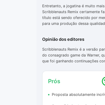
Entretanto, a jogatina é muito mai
Scribblenauts Remix certamente fa
título está sendo oferecido por m
para uma produção dessa qualidad
Opinião dos editores
Scribblenauts Remix é a versão pa
do consagrado game da Warner, qu
que foi ganhando continuações co
propõe que os gamers utilizem um 
precisam para resolver cada uma da
de fazer o que você precisa.
Prós
O jogo mescla níveis de dificulda
Proposta absolutamente incrí
quanto aqueles que só usam os apl
inovadora é capaz de superar as e