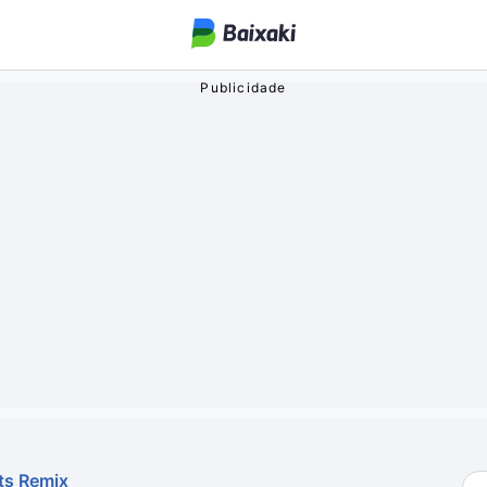
ogos
o Streaming
oa
ts Remix