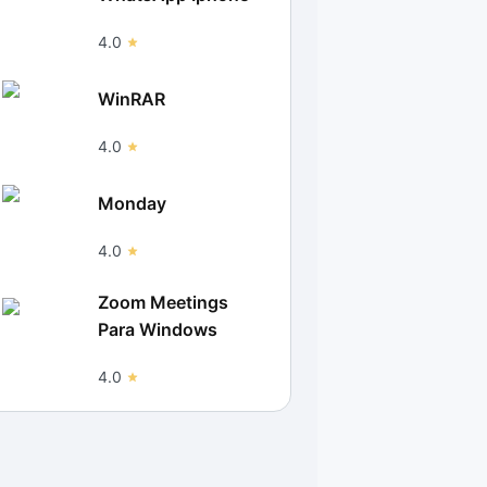
4.0
WinRAR
4.0
Monday
4.0
Zoom Meetings
Para Windows
4.0