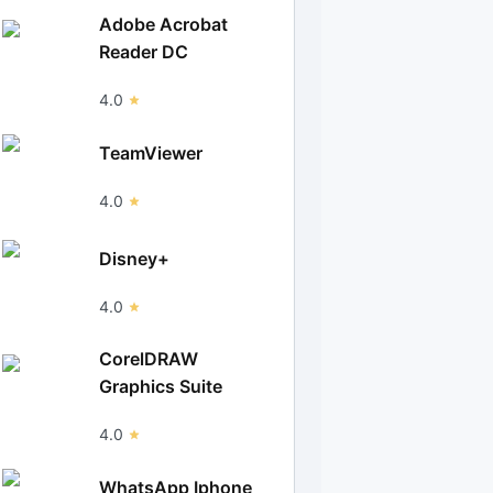
Adobe Acrobat
Reader DC
4.0
TeamViewer
4.0
Disney+
4.0
CorelDRAW
Graphics Suite
4.0
WhatsApp Iphone