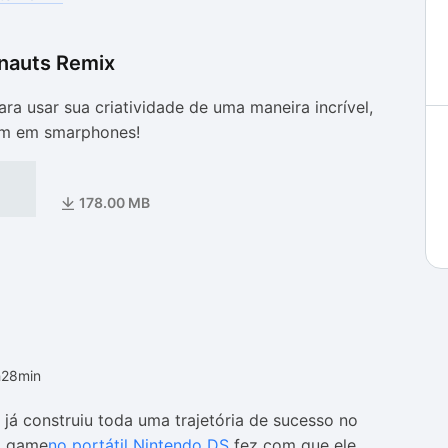
nauts Remix
as
as
ra usar sua criatividade de uma maneira incrível,
m em smarphones!
178.00 MB
h28min
já construiu toda uma trajetória de sucesso no
o game
no portátil Nintendo DS
fez com que ele