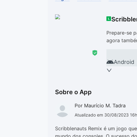
Drivers
Outros
Scribble
Ver mais categori
Ver mais categori
Prepare-se pa
agora també
Android
Sobre o App
Por Maurício M. Tadra
Atualizado em 30/08/2023 16
Scribblenauts Remix é um jogo que 
mundo dos consoles. O sucesso d