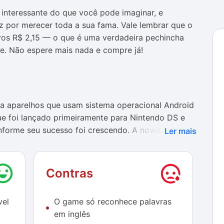
s interessante do que você pode imaginar, e
z por merecer toda a sua fama. Vale lembrar que o
eros R$ 2,15 — o que é uma verdadeira pechincha
e. Não espere mais nada e compre já!
ra aparelhos que usam sistema operacional Android
e foi lançado primeiramente para Nintendo DS e
nforme seu sucesso foi crescendo. A novidade
Ler mais
bloco de notas para dizer ao game o que eles
s tarefas. Em outras palavras, existem mil maneiras
Contras
de que abrangem tanto os jogadores mais hardcore
vel
O game só reconhece palavras
icativos esporadicamente. A proposta divertida e
em inglês
xpectativas até dos mais incrédulos. Em termos mais