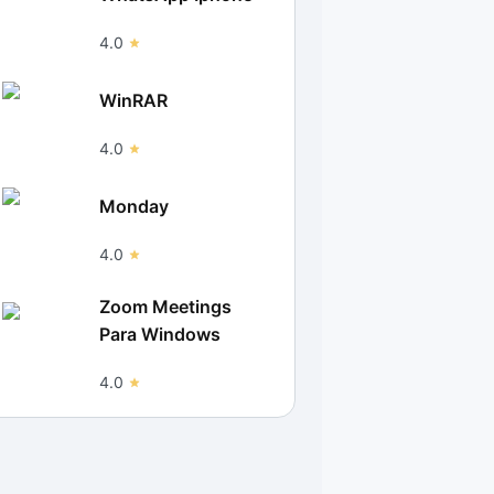
4.0
WinRAR
4.0
Monday
4.0
Zoom Meetings
Para Windows
4.0