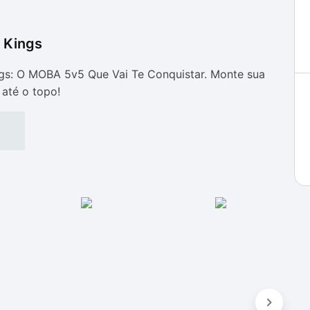
 Kings
as
as
gs: O MOBA 5v5 Que Vai Te Conquistar. Monte sua
 até o topo!