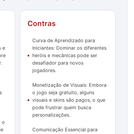
cial, pois melhora significativamente a jogabilidade,
ar em momentos decisivos. Se você gosta de
te repleto de adrenalina, recomendo fortemente
Contras
ngs
. É um jogo que pode se tornar viciante pelas
peração que ele promove.
Curva de Aprendizado para
s e
Iniciantes: Dominar os diferentes
pre
heróis e mecânicas pode ser
.
desafiador para novos
jogadores.
Monetização de Visuais: Embora
s
o jogo seja gratuito, alguns
visuais e skins são pagos, o que
pode frustrar quem busca
personalizações.
, o
de
Comunicação Essencial para