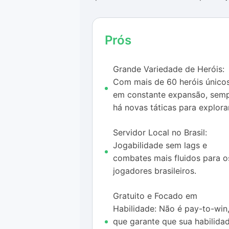
local brasileiro é um grande diferen
evitando lags que podem atrapalh
competir com amigos em um ambien
Prós
que dê uma chance ao
Honor of Ki
batalhas rápidas e o senso de coo
Grande Variedade de Heróis:
Com mais de 60 heróis único
em constante expansão, sem
há novas táticas para explorar
Servidor Local no Brasil:
Jogabilidade sem lags e
combates mais fluidos para o
jogadores brasileiros.
Gratuito e Focado em
Habilidade: Não é pay-to-win
que garante que sua habilida