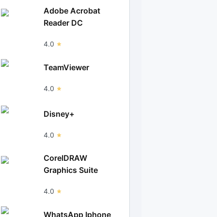
Adobe Acrobat
Reader DC
4.0
TeamViewer
4.0
Disney+
4.0
CorelDRAW
Graphics Suite
4.0
WhatsApp Iphone