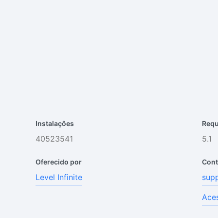
Instalações
Requ
40523541
5.1
Oferecido por
Cont
Level Infinite
sup
Aces