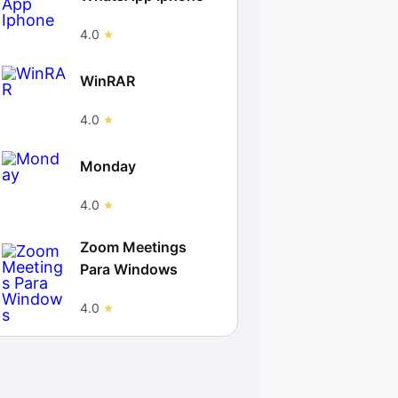
4.0
WinRAR
4.0
Monday
4.0
Zoom Meetings
Para Windows
4.0