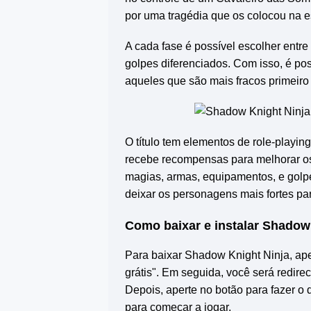
por uma tragédia que os colocou na e
A cada fase é possível escolher entr
golpes diferenciados. Com isso, é po
aqueles que são mais fracos primeiro 
O título tem elementos de role-playi
recebe recompensas para melhorar os
magias, armas, equipamentos, e golpe
deixar os personagens mais fortes para
Como baixar e instalar
Shadow 
Para baixar
Shadow Knight Ninja
, ap
grátis". Em seguida, você será redire
Depois, aperte no botão para fazer o 
para começar a jogar.