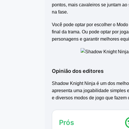
pontos, mais cavaleiros se juntam ao
na fase.
Você pode optar por escolher o Modo 
final da trama. Ou pode optar por jog
personagens e garantir melhores eq
Opinião dos editores
Shadow Knight Ninja
é um dos melho
apresenta uma jogabilidade simples e
e diversos modos de jogo que fazem c
O visual também é "de cair o queixo"
que impressiona. Entretanto, por cont
Prós
escuridão, o que às vezes atrapalha 