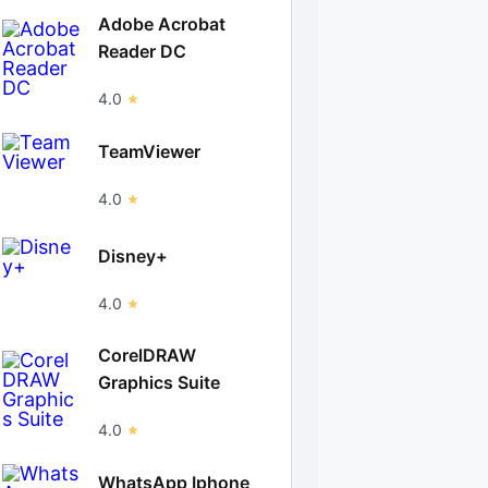
Adobe Acrobat
Reader DC
4.0
TeamViewer
4.0
Disney+
4.0
CorelDRAW
Graphics Suite
4.0
WhatsApp Iphone