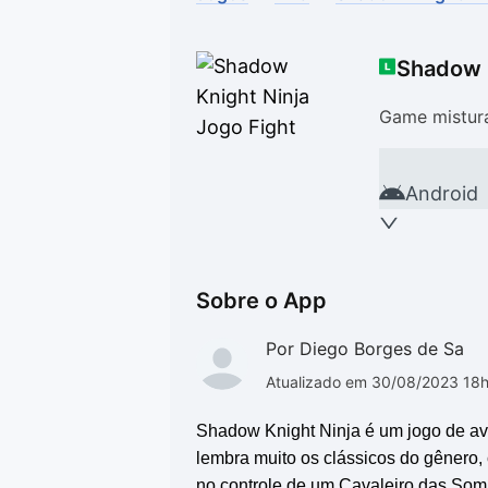
Drivers
Outros
Shadow K
Ver mais categori
Ver mais categori
Game mistur
Android
Sobre o App
Por Diego Borges de Sa
Atualizado em 30/08/2023 18
Shadow Knight Ninja
é um jogo de a
lembra muito os clássicos do gênero
no controle de um Cavaleiro das Som