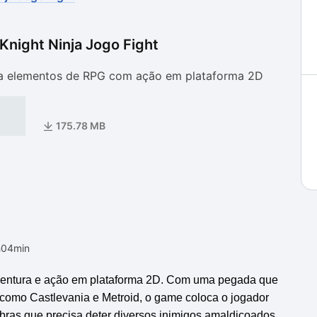
night Ninja Jogo Fight
as
as
a elementos de RPG com ação em plataforma 2D
175.78 MB
h04min
ventura e ação em plataforma 2D. Com uma pegada que
, como
Castlevania
e
Metroid
, o game coloca o jogador
bras que precisa deter diversos inimigos amaldiçoados