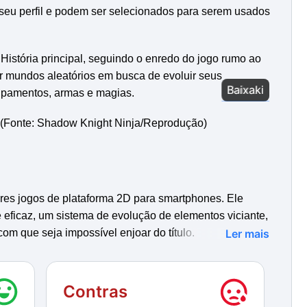
 seu perfil e podem ser selecionados para serem usados
História principal, seguindo o enredo do jogo rumo ao
ar mundos aleatórios em busca de evoluir seus
Baixaki
Baixaki
uipamentos, armas e magias.
(Fonte: Shadow Knight Ninja/Reprodução)
res jogos de plataforma 2D para smartphones. Ele
 eficaz, um sistema de evolução de elementos viciante,
om que seja impossível enjoar do título.
Ler mais
, com animações incríveis e um sistema de luz e sombra
a do enredo, todas as criaturas são envolvidas por uma
Contras
um pouco na hora de encontrar um inimigo pelo cenário.