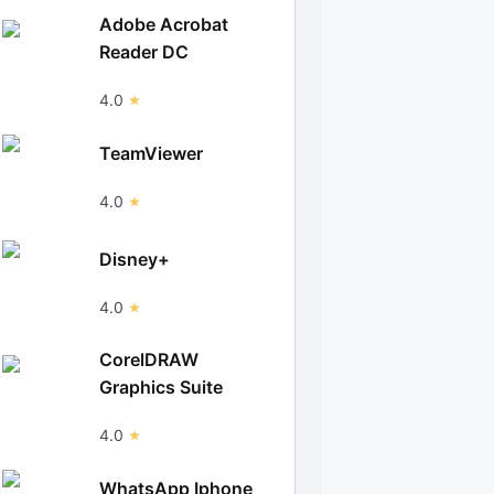
Adobe Acrobat
Reader DC
4.0
TeamViewer
4.0
Disney+
4.0
CorelDRAW
Graphics Suite
4.0
WhatsApp Iphone