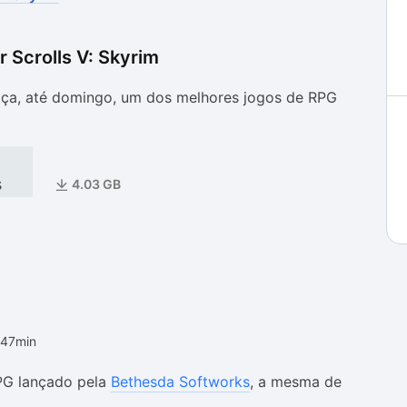
r Scrolls V: Skyrim
as
as
ça, até domingo, um dos melhores jogos de RPG
s
4.03 GB
h47min
RPG lançado pela
Bethesda Softworks
, a mesma de