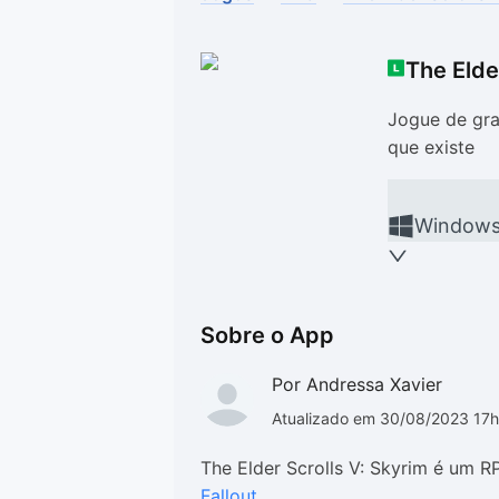
Drivers
Outros
The Elde
Ver mais categori
Ver mais categori
Jogue de gra
que existe
Window
Sobre o App
Por Andressa Xavier
Atualizado em 30/08/2023 17
The Elder Scrolls V: Skyrim é um 
Fallout
.