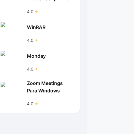
4.0
WinRAR
4.0
Monday
4.0
Zoom Meetings
Para Windows
4.0