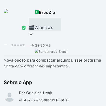
Drivers
Outros
BreeZip
Ver mais categori
Ver mais categori
Windows
-
29.30 MB
Nova opção para compactar arquivos, esse programa
conta com diferenciais importantes!
Sobre o App
Por Crislaine Henk
Atualizado em 30/08/2023 14h56min