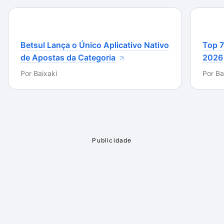
compactados, se dará por mais que satisfeito.
Pequeno, simples, com integração ao menu de
contexto, interface simples, extensa compatibilidade e
muitas configurações, o ExtractNow é uma ótima
Betsul Lança o Único Aplicativo Nativo
Top 7
pedida. Vale lembrar que também funciona no
de Apostas da Categoria
2026
pendrive.
Por
Baixaki
Por
Ba