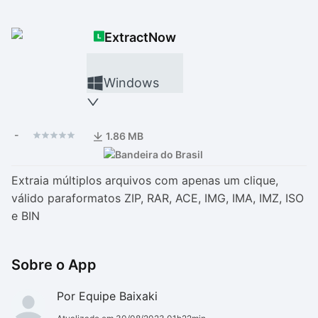
Drivers
Outros
ExtractNow
Ver mais categori
Ver mais categori
Windows
-
1.86 MB
Extraia múltiplos arquivos com apenas um clique,
válido paraformatos ZIP, RAR, ACE, IMG, IMA, IMZ, ISO
e BIN
Sobre o App
Por Equipe Baixaki