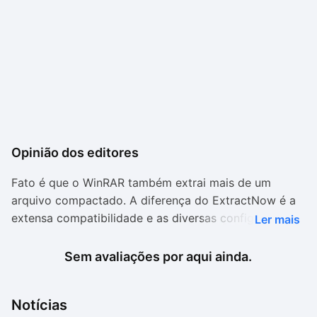
Opinião dos editores
Fato é que o WinRAR também extrai mais de um
arquivo compactado. A diferença do ExtractNow é a
extensa compatibilidade e as diversas configurações
Ler mais
de comportamento que podem ser ajustadas.
Sem avaliações por aqui ainda.
Usuários que, além de extrair também comprimem
arquivos, fatalmente precisarão de um programa mais
completo. Já quem apenas extrai muitos arquivos
Notícias