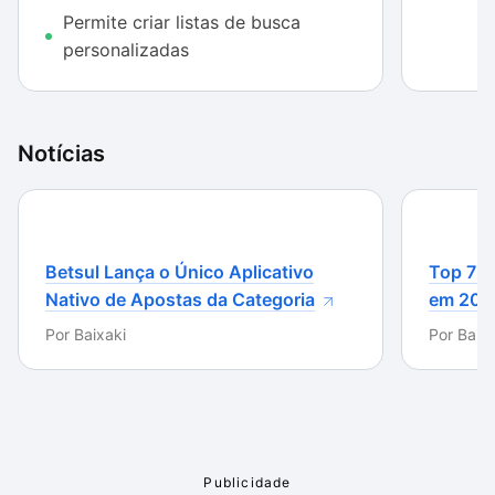
Permite criar listas de busca
Se você procura uma solução prática e leve para
personalizadas
recuperar documentos deletados sem querer, não
deixe de experimentar o Puran File Recovery;
certamente é um dos melhores softwares do gênero
Notícias
disponível no mercado.
Betsul Lança o Único Aplicativo
Top 7 m
Nativo de Apostas da Categoria
em 202
Por
Baixaki
Por
Baixa