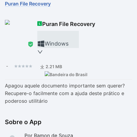
Puran File Recovery
Drivers
Outros
Puran File Recovery
Ver mais categori
Ver mais categori
Windows
-
2.21 MB
Apagou aquele documento importante sem querer?
Recupere-o facilmente com a ajuda deste prático e
poderoso utilitário
Sobre o App
Por Ramon de Souza