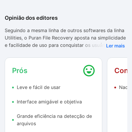
Opinião dos editores
Seguindo a mesma linha de outros softwares da linha
Utilities, o Puran File Recovery aposta na simplicidade
e facilidade de uso para conquistar os usuários. Com
Ler mais
uma interface bastante objetiva e amigável, o
programa não demanda mais do que dois cliques para
ser operado e começar a vasculhar profundamente
Prós
Cont
seu disco rígido.
Leve e fácil de usar
Nada 
Em nossos testes, conseguimos restaurar com
sucesso uma grande quantidade de arquivos
Interface amigável e objetiva
excluídos, inclusive aqueles que foram listados como
“Poor”. Além disso, o Puran File Recovery venceu o
Grande eficiência na detecção de
popular
Recuva
no quesito de arquivos encontrados:
arquivos
5.651 contra 4.069, ambos operando na análise
parcial.