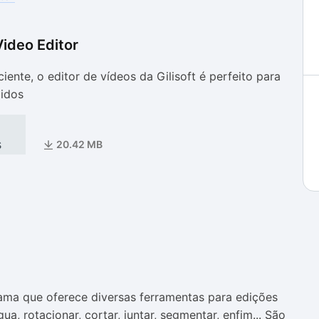
Video Editor
as
as
ciente, o editor de vídeos da Gilisoft é perfeito para
pidos
s
20.42 MB
rama que oferece diversas ferramentas para edições
a, rotacionar, cortar, juntar, segmentar, enfim... São