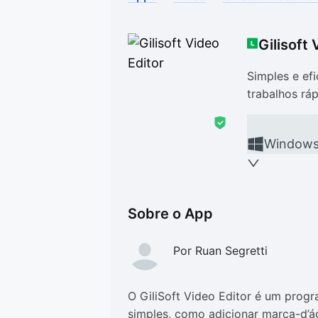
Drivers
Outros
Gilisoft 
Ver mais categori
Ver mais categori
Simples e efi
trabalhos rá
Window
Sobre o App
Por Ruan Segretti
O GiliSoft Video Editor é um prog
simples, como adicionar marca-d’águ