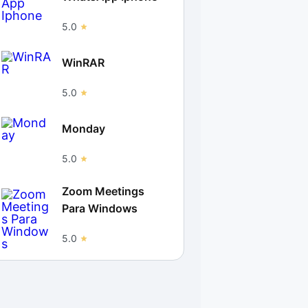
5.0
WinRAR
5.0
Monday
5.0
Zoom Meetings
Para Windows
5.0