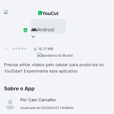
Drivers
Outros
YouCut
Ver mais categori
Ver mais categori
Android
-
10.71 MB
Precisa editar vídeos pelo celular para postá-los no
YouTube? Experimente este aplicativo
Sobre o App
Por Caio Carvalho
Atualizado em 30/08/2023 14h56min