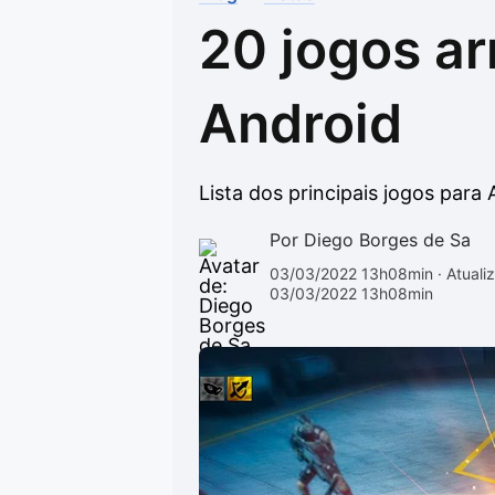
20 jogos ar
Drivers
Outros
Ver mais categori
Ver mais categori
Android
Lista dos principais jogos para
Por Diego Borges de Sa
03/03/2022 13h08min
· Atuali
03/03/2022 13h08min