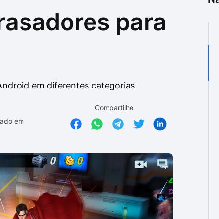
rasadores para
as
as
 Android em diferentes categorias
Compartilhe
zado em